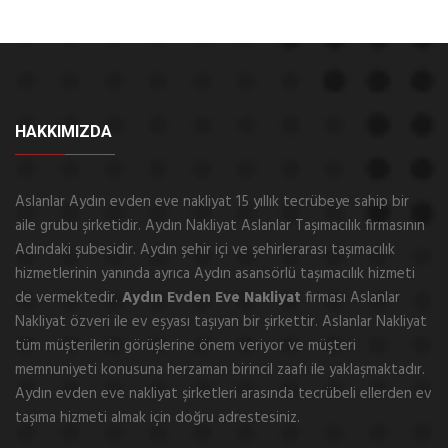
HAKKIMIZDA
Aslanlar Aydın evden eve nakliyat 15 yıllık tecrübeye sahip bir
aile grubu şirketidir. Aydın Nakliyat Aslanlar Taşımacılık firmasının
Adındaki şubesidir. Aydın şehir içi ve şehirlerarası taşımacılık
hizmetlerinin yanında ayrıca Aydın asansörlü taşımacılık hizmeti
de vermektedir.
Aydın Evden Eve Nakliyat
firması Aslanlar
Nakliyat özveri ile ev eşyası taşıyan bir şirkettir. Aslanlar Nakliyat
tüm müşterilerin görüşlerine önem veriyor ve müşteri
memnuniyeti konusuna herzaman birincil zaafı ile yaklaşmaktadır.
Aydın evden eve nakliyat şirketleri arasında tecrübeli ellerden ev
taşıma hizmeti almak için doğru adrestesiniz.