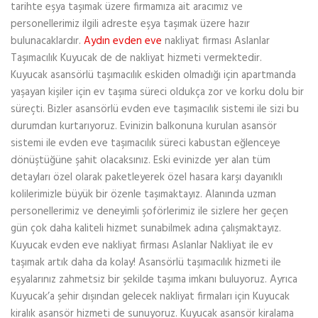
tarihte eşya taşımak üzere firmamıza ait aracımız ve
personellerimiz ilgili adreste eşya taşımak üzere hazır
bulunacaklardır.
Aydın evden eve
nakliyat firması Aslanlar
Taşımacılık Kuyucak de de nakliyat hizmeti vermektedir.
Kuyucak asansörlü taşımacılık eskiden olmadığı için apartmanda
yaşayan kişiler için ev taşıma süreci oldukça zor ve korku dolu bir
süreçti. Bizler asansörlü evden eve taşımacılık sistemi ile sizi bu
durumdan kurtarıyoruz. Evinizin balkonuna kurulan asansör
sistemi ile evden eve taşımacılık süreci kabustan eğlenceye
dönüştüğüne şahit olacaksınız. Eski evinizde yer alan tüm
detayları özel olarak paketleyerek özel hasara karşı dayanıklı
kolilerimizle büyük bir özenle taşımaktayız. Alanında uzman
personellerimiz ve deneyimli şoförlerimiz ile sizlere her geçen
gün çok daha kaliteli hizmet sunabilmek adına çalışmaktayız.
Kuyucak evden eve nakliyat firması Aslanlar Nakliyat ile ev
taşımak artık daha da kolay! Asansörlü taşımacılık hizmeti ile
eşyalarınız zahmetsiz bir şekilde taşıma imkanı buluyoruz. Ayrıca
Kuyucak’a şehir dışından gelecek nakliyat firmaları için Kuyucak
kiralık asansör hizmeti de sunuyoruz. Kuyucak asansör kiralama