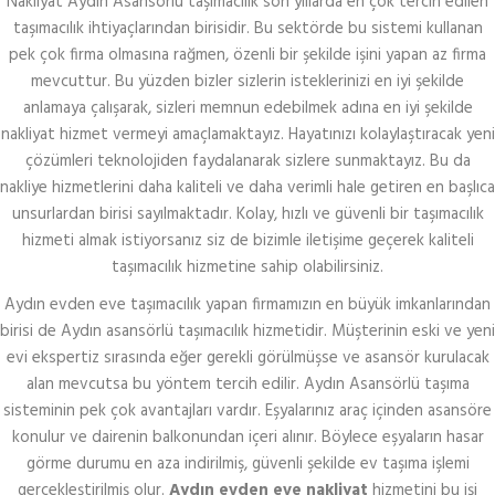
Nakliyat Aydın Asansörlü taşımacılık son yıllarda en çok tercih edilen
taşımacılık ihtiyaçlarından birisidir. Bu sektörde bu sistemi kullanan
pek çok firma olmasına rağmen, özenli bir şekilde işini yapan az firma
mevcuttur. Bu yüzden bizler sizlerin isteklerinizi en iyi şekilde
anlamaya çalışarak, sizleri memnun edebilmek adına en iyi şekilde
nakliyat hizmet vermeyi amaçlamaktayız. Hayatınızı kolaylaştıracak yeni
çözümleri teknolojiden faydalanarak sizlere sunmaktayız. Bu da
nakliye hizmetlerini daha kaliteli ve daha verimli hale getiren en başlıca
unsurlardan birisi sayılmaktadır. Kolay, hızlı ve güvenli bir taşımacılık
hizmeti almak istiyorsanız siz de bizimle iletişime geçerek kaliteli
taşımacılık hizmetine sahip olabilirsiniz.
Aydın evden eve taşımacılık yapan firmamızın en büyük imkanlarından
birisi de Aydın asansörlü taşımacılık hizmetidir. Müşterinin eski ve yeni
evi ekspertiz sırasında eğer gerekli görülmüşse ve asansör kurulacak
alan mevcutsa bu yöntem tercih edilir. Aydın Asansörlü taşıma
sisteminin pek çok avantajları vardır. Eşyalarınız araç içinden asansöre
konulur ve dairenin balkonundan içeri alınır. Böylece eşyaların hasar
görme durumu en aza indirilmiş, güvenli şekilde ev taşıma işlemi
gerçekleştirilmiş olur.
Aydın evden eve nakliyat
hizmetini bu işi