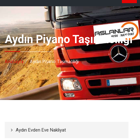
navig
Aydın Piyano Taşımacılığı
AnaSayfa
Aydın Piyano Taşımacılığı
Aydın Evden Eve Nakliyat